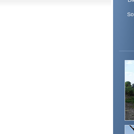
Di
So