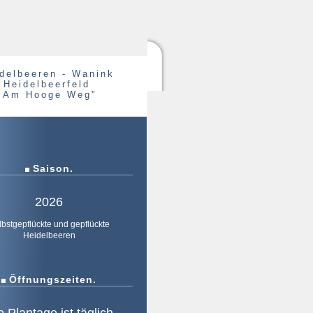
delbeeren - Wanink
Heidelbeerfeld
"Am Hooge Weg"
Saison.
2026
lbstgepflückte und gepflückte
Heidelbeeren
Öffnungszeiten.